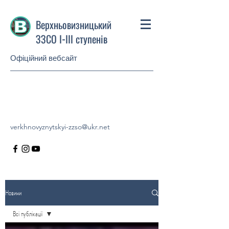
Верхньовизницький
ЗЗСО І-ІІІ ступенів
Офіційний вебсайт
verkhnovyznytskyi-zzso@ukr.net
Новини
Всі публікації