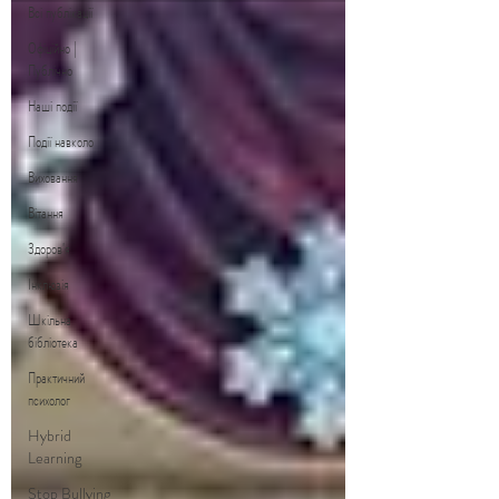
Всі публікації
Офіційно |
Публічно
Наші події
Події навколо
Виховання
Вітання
Здоров'я
Інклюзія
Шкільна
бібліотека
Практичний
психолог
Hybrid
Learning
Stop Bullying