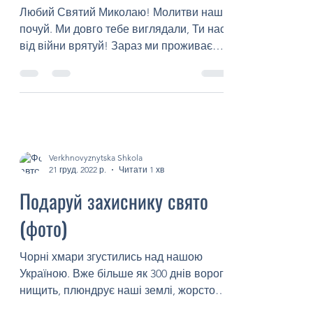
Кольорові мрії українських
дітей (фото, відео)
Любий Святий Миколаю! Молитви наші
почуй. Ми довго тебе виглядали, Ти нас
від війни врятуй! Зараз ми проживаємо
особливий період – це...
Verkhnovyznytska Shkola
21 груд. 2022 р.
Читати 1 хв
Подаруй захиснику свято
(фото)
Чорні хмари згустились над нашою