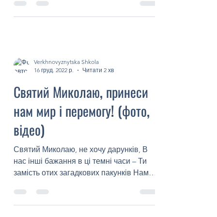
Україною. Вже більше як 300 днів ворог
нищить, плюндрує наші землі, жорстоко
глумиться над українським...
Verkhnovyznytska Shkola
16 груд. 2022 р.
Читати 2 хв
Святий Миколаю, принеси
нам мир і перемогу! (фото,
відео)
Святий Миколаю, не хочу дарунків, В
нас інші бажання в ці темні часи – Ти
замість отих загадкових пакунків Нам
мир у торбині своїй...