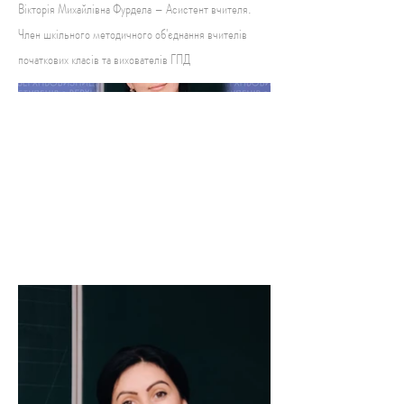
Вікторія Михайлівна Фурдела – Асистент вчителя.
Член шкільного методичного об'єднання вчителів
початкових класів та вихователів ГПД