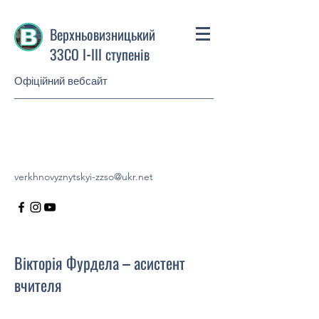
Верхньовизницький
ЗЗСО І-ІІІ ступенів
Офіційний вебсайт
verkhnovyznytskyi-zzso@ukr.net
Вікторія Фурдела – асистент
вчителя