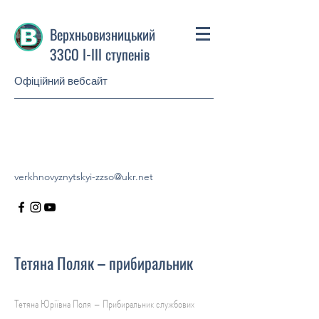
Верхньовизницький
ЗЗСО І-ІІІ ступенів
Офіційний вебсайт
verkhnovyznytskyi-zzso@ukr.net
Тетяна Поляк – прибиральник
Тетяна Юріївна Поля – Прибиральник службових