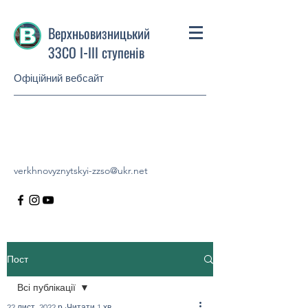
Верхньовизницький
ЗЗСО І-ІІІ ступенів
Офіційний вебсайт
verkhnovyznytskyi-zzso@ukr.net
Пост
Всі публікації
22 лист. 2022 р.
Читати 1 хв