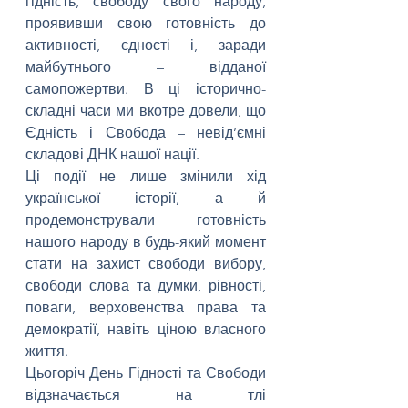
гідність, свободу свого народу, 
проявивши свою готовність до 
активності, єдності і, заради 
майбутнього – відданої 
самопожертви. В ці історично-
складні часи ми вкотре довели, що 
Єдність і Свобода – невід’ємні 
складові ДНК нашої нації.
Ці події не лише змінили хід 
української історії, а й 
продемонстрували готовність 
нашого народу в будь-який момент 
стати на захист свободи вибору, 
свободи слова та думки, рівності, 
поваги, верховенства права та 
демократії, навіть ціною власного 
життя.
Цьогоріч День Гідності та Свободи 
відзначається на тлі 