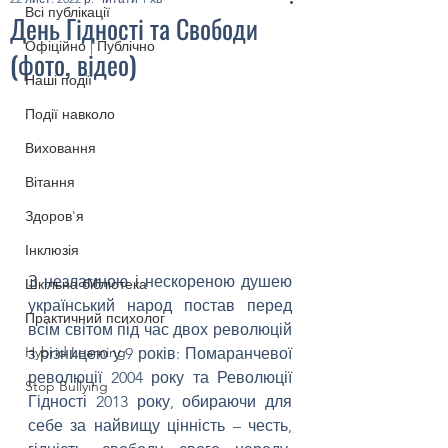
Всі публікації
День Гідності та Свободи
Офіційно | Публічно
(фото, відео)
Наші події
Події навколо
Виховання
Вітання
Здоров'я
Інклюзія
З незламною і нескореною душею 
Шкільна бібліотека
український народ постав перед 
Практичний психолог
всім світом під час двох революцій 
Hybrid Learning
з різницею у 9 років: Помаранчевої 
революції 2004 року та Революції 
Stop Bullying
Гідності 2013 року, обираючи для 
себе за найвищу цінність – честь, 