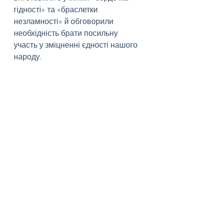
гідності» та «браслетки 
незламності» й обговорили 
необхідність брати посильну 
участь у зміцненні єдності нашого 
народу.