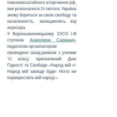
повномасштабного вторгнення рф, 
яке розпочалося 24 лютого. Україна 
знову бореться за свою свободу та 
незалежність, захищаючись від 
агресора.
У Верхньовизницькому ЗЗСО І-ІІІ 
ступенів 
Анжелікою Сарканич
, 
педагогом-організатором 
проведено захід-реквієм з учнями 
10 класу, присвячений Дню 
Гідності та Свободи «Народ мій є! 
Народ мій завжди буде! Ніхто не 
перекреслить мій народ!».