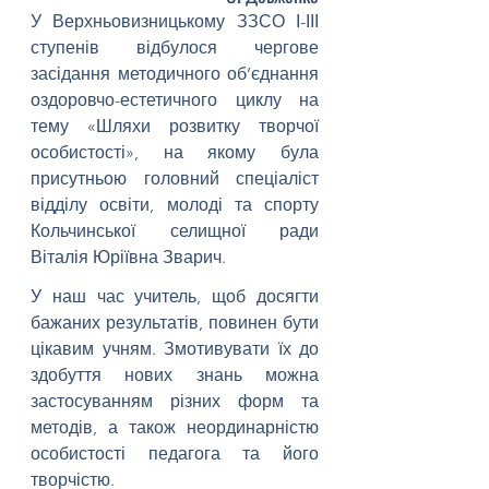
У Верхньовизницькому ЗЗСО І-ІІІ 
ступенів відбулося чергове 
засідання методичного об’єднання 
оздоровчо-естетичного циклу на 
тему «Шляхи розвитку творчої 
особистості», на якому була 
присутньою головний спеціаліст 
відділу освіти, молоді та спорту 
Кольчинської селищної ради 
Віталія Юріївна Зварич. 
У наш час учитель, щоб досягти 
бажаних результатів, повинен бути 
цікавим учням. Змотивувати їх до 
здобуття нових знань можна 
застосуванням різних форм та 
методів, а також неординарністю 
особистості педагога та його 
творчістю. 