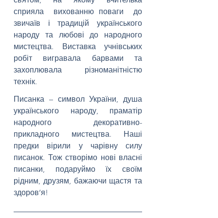
сприяла  вихованню поваги  до 
звичаїв і традицій українського 
народу та любові до народного 
мистецтва. Виставка учнівських 
робіт вигравала барвами та 
захоплювала різноманітністю 
технік.
Писанка – символ України, душа 
українського народу, праматір 
народного декоративно-
прикладного мистецтва. Наші 
предки вірили у чарівну силу 
писанок. Тож створімо нові власні 
писанки, подаруймо їх своїм 
рідним, друзям, бажаючи щастя та 
здоров’я!