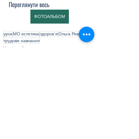
Переглянути весь
ФОТОАЛЬБОМ
урок
МО естетика|здоров'я
Ольга Ревті
трудове навчання
Наші події
Дивитися всі
Останні пости