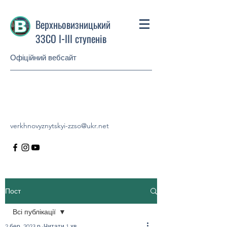
Верхньовизницький
ЗЗСО І-ІІІ ступенів
Офіційний вебсайт
verkhnovyznytskyi-zzso@ukr.net
Пост
Всі публікації
2 бер. 2023 р.
Читати 1 хв