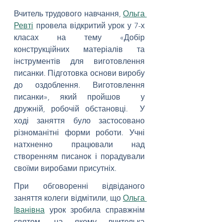
Вчитель трудового навчання, 
Ольга 
Ревті
 провела відкритий урок у 7-х 
класах на тему «Добір 
конструкційних матеріалів та 
інструментів для виготовлення 
писанки. Підготовка основи виробу 
до оздоблення. Виготовлення 
писанки», який пройшов  у  
дружній, робочій обстановці.  У 
ході заняття було застосовано 
різноманітні форми роботи. Учні 
натхненно працювали над 
створенням писанок і порадували 
своїми виробами присутніх.
При обговоренні відвіданого 
заняття колеги відмітили, що 
Ольга 
Іванівна
 урок зробила справжнім 
святом, на якому вчителька 