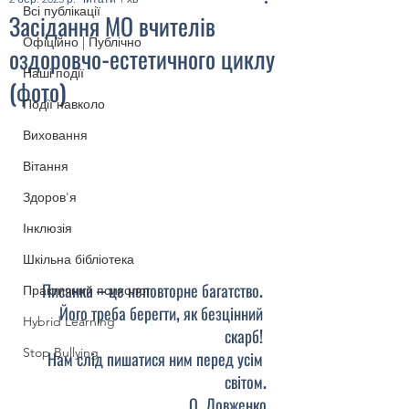
Всі публікації
Засідання МО вчителів
Офіційно | Публічно
оздоровчо-естетичного циклу
Наші події
(фото)
Події навколо
Виховання
Вітання
Здоров'я
Інклюзія
Шкільна бібліотека
Писанка – це неповторне багатство. 
Практичний психолог
Його треба берегти, як безцінний 
Hybrid Learning
скарб! 
Stop Bullying
Нам слід пишатися ним перед усім 
світом.
О. Довженко