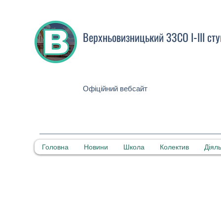
Верхньовизницький ЗЗСО І-ІІІ сту
Офіційний вебсайт
Головна
Новини
Школа
Колектив
Діяль