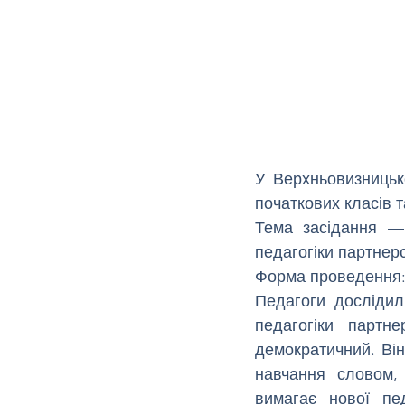
У Верхньовизницько
початкових класів т
Тема засідання — 
педагогіки партнер
Форма проведення:
Педагоги дослідил
педагогіки партн
демократичний. Він
навчання словом,
вимагає нової пед