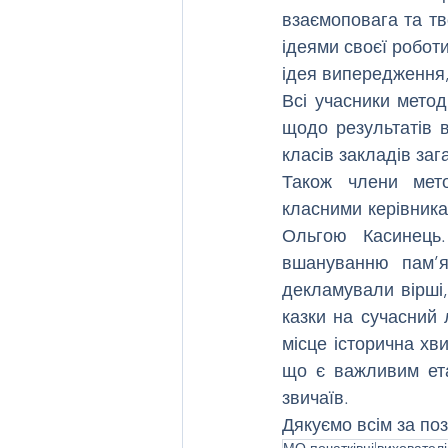
взаємоповага та тв
ідеями своєї роботи
ідея випередження,
Всі учасники метод
щодо результатів в
класів закладів заг
Також члени мето
класними керівника
Ольгою Касинець
вшануванню пам’я
декламували вірші,
казки на сучасний 
місце історична хви
що є важливим ета
звичаїв.
Дякуємо всім за поз
МО початківці|виховател