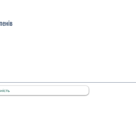
пенів
ність