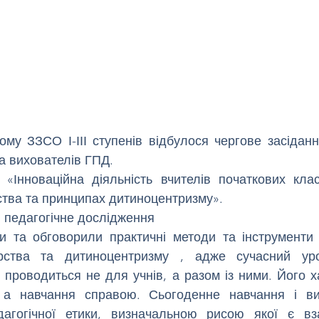
му ЗЗСО І-ІІІ ступенів відбулося чергове засіданн
а вихователів ГПД. 
«Інноваційна діяльність вчителів початкових клас
ства та принципах дитиноцентризму».
 педагогічне дослідження
и та обговорили практичні методи та інструменти д
ерства та дитиноцентризму , адже сучасний ур
 проводиться не для учнів, а разом із ними. Його х
 а навчання справою. Сьогоденне навчання і вих
агогічної етики, визначальною рисою якої є вза