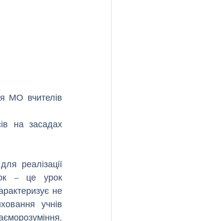
я МО вчителів 
ів на засадах 
ля реалізації 
ок – це урок 
арактеризує не 
овання учнів 
єморозуміння, 