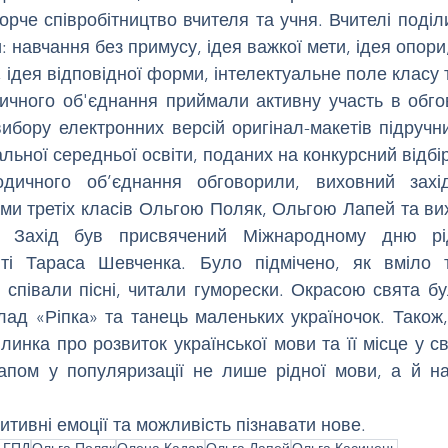
орче співробітництво вчителя та учня. Вчителі поділ
: навчання без примусу, ідея важкої мети, ідея опори, 
 ідея відповідної форми, інтелектуальне поле класу 
ичного об'єднання приймали активну участь в обгов
ибору електронних версій оригінал-макетів підручни
альної середньої освіти, поданих на конкурсний відбір
дичного об’єднання обговорили, 
виховний захі
ми третіх класів Ольгою Поляк, Ольгою Лапей та ви
. Захід був присвячений Міжнародному дню рі
ті Тараса Шевченка.
 співали пісні, читали гуморески. Окрасою свята бул
лад «Ріпка» та танець маленьких україночок. Також,
линка про розвиток української мови та її місце у світ
пом у популяризації не лише рідної мови, а й наш
итивні емоції та можливість пізнавати нове.
і ГПД
Ольга Поляк
Олена Кадар
Ольга Лапей
Ольга Касинець