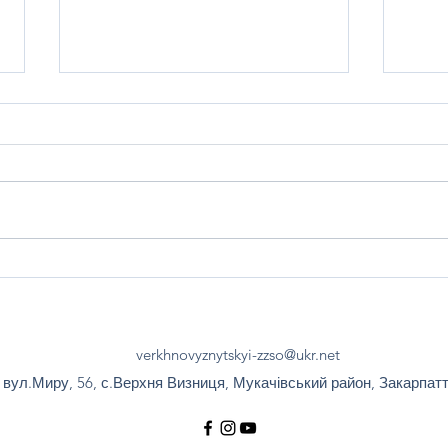
Світл
Протидія залученню, вербуванню
дітей до протиправної діяльності.
verkhnovyznytskyi-zzso@ukr.net
вул.Миру, 56, с.Верхня Визниця, Мукачівський район, Закарпат