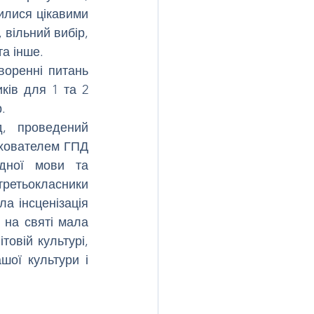
илися цікавими 
вільний вибір, 
та інше.
оренні питань 
ків для 1 та 2 
.
д, 
проведений 
хователем ГПД 
дної мови та 
 Було підмічено, як вміло третьокласники 
а інсценізація 
 на святі мала 
овій культурі, 
ої культури і 