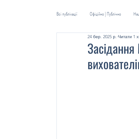
Всі публікації
Офіційно | Публічно
Наш
24 бер. 2025 р.
Читати 1 х
Шкільна бібліотека
Практичний псих
Засідання 
вихователі