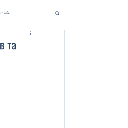
нклюзія
в та