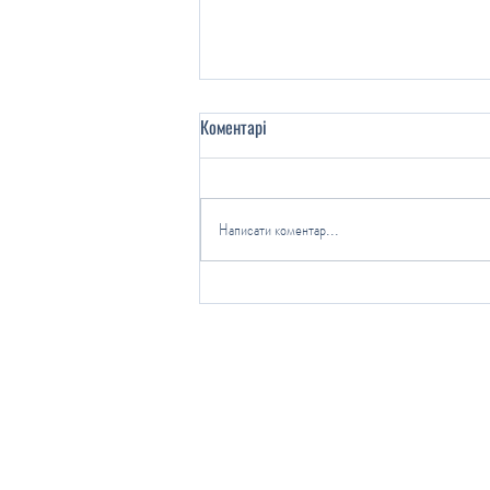
Коментарі
Написати коментар...
Здоров’я на тарілці: як у нашому
закладі навчалися мистецтву
правильного харчування.