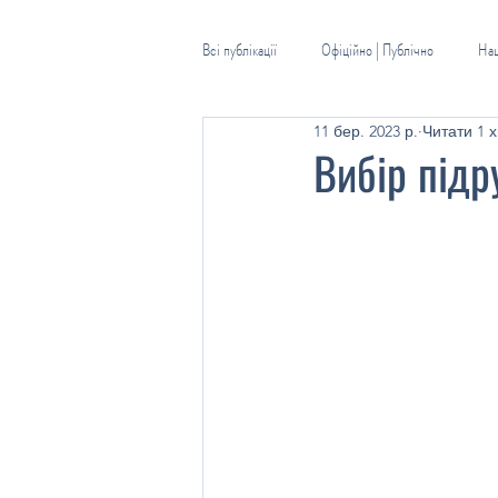
Всі публікації
Офіційно | Публічно
Наш
11 бер. 2023 р.
Читати 1 х
Шкільна бібліотека
Практичний псих
Вибір підр