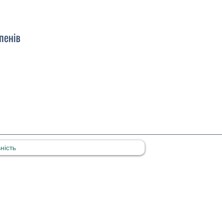
пенів
ність