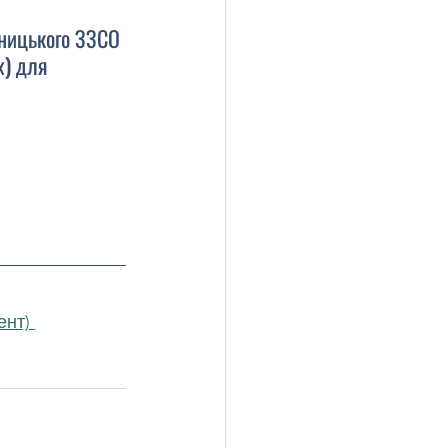
зницького ЗЗСО 
х) для 
нт) 