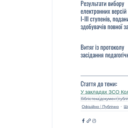
Результати вибору
електронних версій
І-ІІІ ступенів, под
здобувачів повної за
Витяг із протоколу
засідання педагогіч
Стаття до теми:
У закладах ЗСО Кол
бібліотека
документ
публ
Офіційно | Публічно
Шк