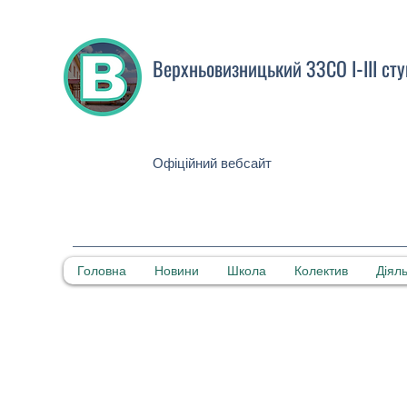
Верхньовизницький ЗЗСО І-ІІІ сту
Офіційний вебсайт
Головна
Новини
Школа
Колектив
Діяль