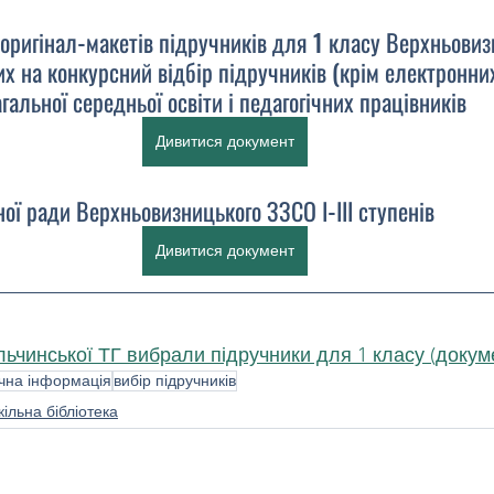
 оригінал-макетів підручників для 1 класу Верхньови
аних на конкурсний відбір підручників (крім електронни
гальної середньої освіти і педагогічних працівників
Дивитися документ
ної ради Верхньовизницького ЗЗСО І-ІІІ ступенів
Дивитися документ
ьчинської ТГ вибрали підручники для 1 класу (докуме
ічна інформація
вибір підручників
ільна бібліотека