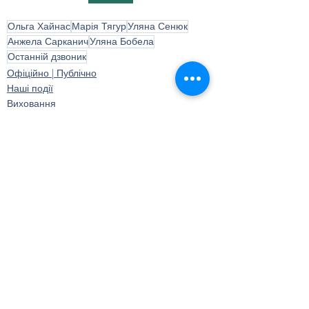
Ольга Хайнас
Марія Тягур
Уляна Сенюк
Анжела Сарканич
Уляна Бобела
Останній дзвоник
Офіційно | Публічно
Наші події
Виховання
Дивитися всі
Останні пости