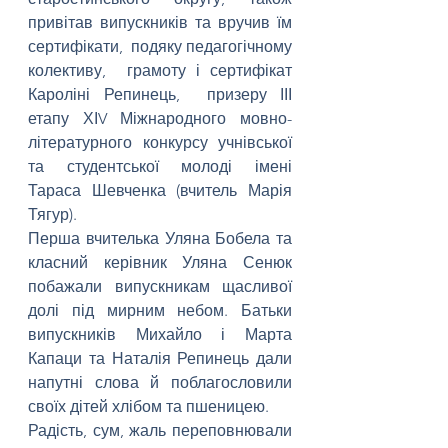
привітав випускників та вручив їм 
сертифікати,  подяку педагогічному 
колективу,  грамоту і сертифікат 
Кароліні Репинець,  призеру ІІІ 
етапу ХІV Міжнародного мовно-
літературного конкурсу учнівської 
та студентської молоді імені 
Тараса Шевченка (вчитель Марія 
Тягур).
Перша вчителька Уляна Бобела та 
класний керівник Уляна Сенюк 
побажали випускникам щасливої 
долі під мирним небом. Батьки 
випускників Михайло і Марта 
Капаци та Наталія Репинець дали 
напутні слова й поблагословили 
своїх дітей хлібом та пшеницею.
Радість, сум, жаль переповнювали 