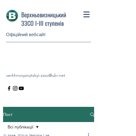
Верхньовизницький
ЗЗСО І-ІІІ ступенів
Офіційний вебсайт
verkhnovyznytskyi-zzso@ukr.net
Пост
Всі публікації
31 трав. 2024 р.
Читати 1 хв