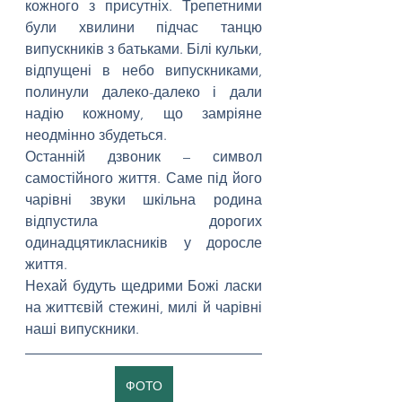
кожного з присутніх. Трепетними 
були хвилини підчас танцю 
випускників з батьками. Білі кульки, 
відпущені в небо випускниками, 
полинули далеко-далеко і дали 
надію кожному, що замріяне 
неодмінно збудеться.
Останній дзвоник – символ 
самостійного життя. Саме під його 
чарівні звуки шкільна родина 
відпустила дорогих 
одинадцятикласників у доросле 
життя.
Нехай будуть щедрими Божі ласки 
на життєвій стежині, милі й чарівні 
наші випускники.
ФОТО