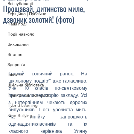
Всі публікації
Прощавай, дитинство миле,
Офіційно | Публічно
дзвоник золотий! (фото)
Наші події
Події навколо
Виховання
Вітання
Здоров'я
Теплий сонячний ранок. На 
Інклюзія
шкільному подвір’ї вже галасливо. 
Шкільна бібліотека
Учні 10 класів по-святковому 
Практичний психолог
прикрасили територію закладу. Усі 
з нетерпінням чекають дорогих 
Hybrid Learning
випускників. І ось урочиста мить. 
Stop Bullying
На лінійку запрошують 
одинадцятикласників та їх 
класного керівника Уляну 