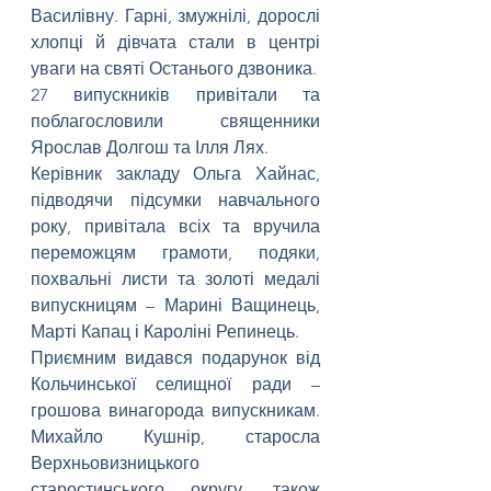
Василівну. Гарні, змужнілі, дорослі 
хлопці й дівчата стали в центрі 
уваги на святі Останього дзвоника.
27 випускників привітали та 
поблагословили священники 
Ярослав Долгош та Ілля Лях.
Керівник закладу Ольга Хайнас, 
підводячи підсумки навчального 
року, привітала всіх та вручила 
переможцям грамоти, подяки, 
похвальні листи та золоті медалі 
випускницям – Марині Ващинець, 
Марті Капац і Кароліні Репинець.
Приємним видався подарунок від 
Кольчинської селищної ради – 
грошова винагорода випускникам. 
Михайло Кушнір, старосла 
Верхньовизницького 
старостинського округу, також 