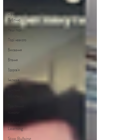
Всі публікації
Офіційно |
Публічно
Наші події
Події навколо
Виховання
Вітання
Здоров'я
Інклюзія
Шкільна
бібліотека
Практичний
психолог
Hybrid
Learning
Stop Bullying