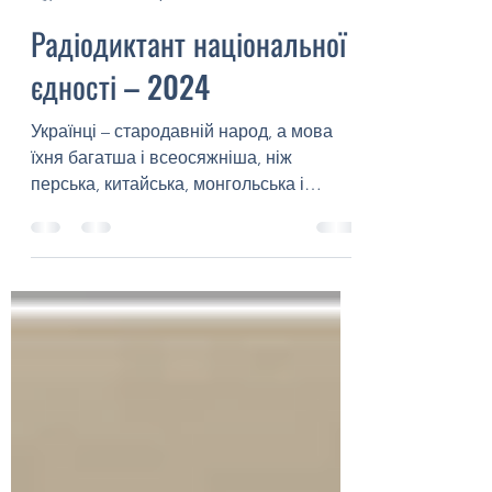
Verkhnovyznytska Shkola
25 жовт. 2024 р.
Читати 1 хв
Радіодиктант національної
єдності – 2024
Українці – стародавній народ, а мова
їхня багатша і всеосяжніша, ніж
перська, китайська, монгольська і
всілякі інші. У цих словах Евлії...