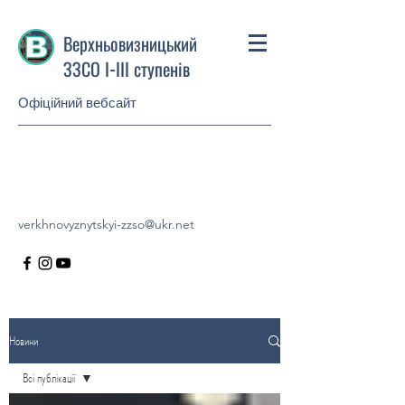
Верхньовизницький
ЗЗСО І-ІІІ ступенів
Офіційний вебсайт
verkhnovyznytskyi-zzso@ukr.net
Новини
Всі публікації