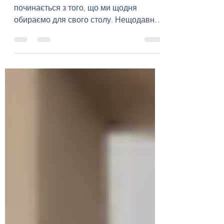
харчування.
Турбота про власне тіло та самопочуття
починається з того, що ми щодня
обираємо для свого столу. Нещодавно
у стінах нашого закладу пройшла серія
яскравих, пізнавальних та неймовірно
смачних заходів, повністю присвячених
культурі здорового харчування.
Головною метою цих зустрічей стало
прагнення довести кожному, що
корисна їжа — це не про суворі
обмеження чи нудні дієти, а про
розмаїття смаків, енергію та повагу до
свого організму. Усі організовані
зустрічі були наповнені особ