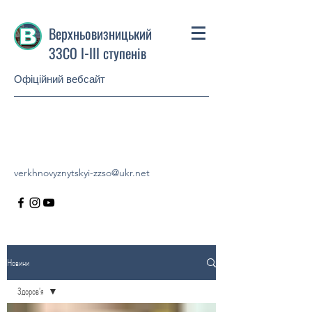
Верхньовизницький
ЗЗСО І-ІІІ ступенів
Офіційний вебсайт
verkhnovyznytskyi-zzso@ukr.net
Новини
Здоров'я