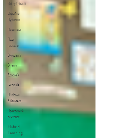
Всі публікації
Офіційно |
Публічно
Наші події
Події
навколо
Виховання
Вітання
Здоров'я
Інклюзія
Шкільна
бібліотека
Практичний
психолог
Hybrid
Learning